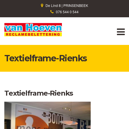
De Lind 8 | PRINSENBEEK
076 544 0 544
M
Textielframe-Rienks
Textielframe-Rienks