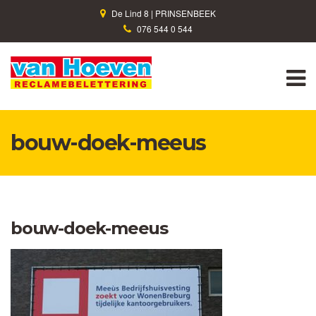
De Lind 8 | PRINSENBEEK
076 544 0 544
M
bouw-doek-meeus
bouw-doek-meeus