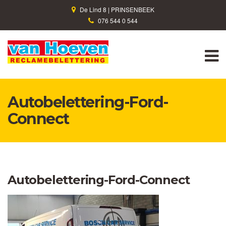
De Lind 8 | PRINSENBEEK
076 544 0 544
M
Autobelettering-Ford-
Connect
Autobelettering-Ford-Connect